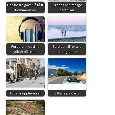
Den beste gaven å få til
Europas hemmelige
drømmereisen
paradiser
Fordeler med å ha
Et reisemål for alle
lydbok på reisen
aldersgrupper
Urbane opplevelser
Bilferie på Kreta